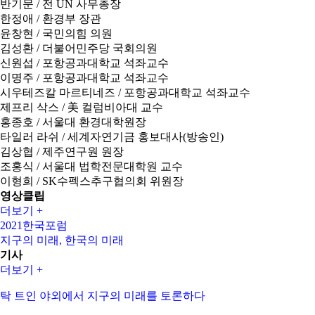
반기문
/
전 UN 사무총장
한정애
/
환경부 장관
윤창현
/
국민의힘 의원
김성환
/
더불어민주당 국회의원
신원섭
/
포항공과대학교 석좌교수
이명주
/
포항공과대학교 석좌교수
시우테즈칼 마르티네즈
/
포항공과대학교 석좌교수
제프리 삭스
/
美 컬럼비아대 교수
홍종호
/
서울대 환경대학원장
타일러 라쉬
/
세계자연기금 홍보대사(방송인)
김상협
/
제주연구원 원장
조홍식
/
서울대 법학전문대학원 교수
이형희
/
SK수펙스추구협의회 위원장
영상클립
더보기 +
2021한국포럼
지구의 미래, 한국의 미래
기사
더보기 +
탁 트인 야외에서 지구의 미래를 토론하다