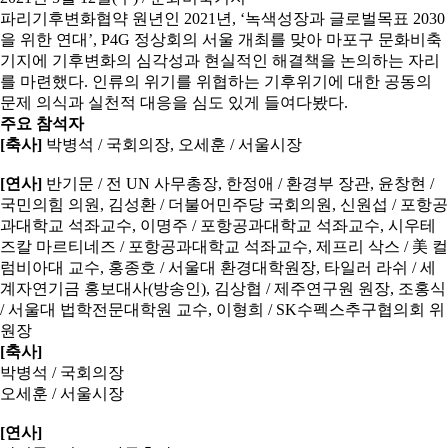
파리기후변화협약 원년인 2021년, ‘녹색성장과 글로벌목표 2030
을 위한 연대’, P4G 정상회의 서울 개최를 맞아 마포구 문화비축
기지에 기후변화의 심각성과 현실적인 해결책을 논의하는 자리
를 마련했다. 인류의 위기를 위협하는 기후위기에 대한 공동의
문제 의식과 실천적 대응을 심도 있게 들여다봤다.
주요 참석자
[축사]
박병석
/
국회의장,
오세훈
/
서울시장
[연사]
반기문
/
전 UN 사무총장,
한정애
/
환경부 장관,
윤창현
/
국민의힘 의원,
김성환
/
더불어민주당 국회의원,
신원섭
/
포항공
과대학교 석좌교수,
이명주
/
포항공과대학교 석좌교수,
시우테
즈칼 마르티네즈
/
포항공과대학교 석좌교수,
제프리 삭스
/
美 컬
럼비아대 교수,
홍종호
/
서울대 환경대학원장,
타일러 라쉬
/
세
계자연기금 홍보대사(방송인),
김상협
/
제주연구원 원장,
조홍식
/
서울대 법학전문대학원 교수,
이형희
/
SK수펙스추구협의회 위
원장
[축사]
박병석
/
국회의장
오세훈
/
서울시장
[연사]