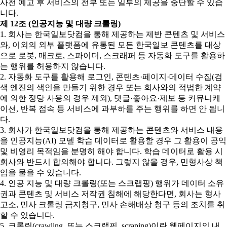
사전 예고 후 서비스의 전부 또는 일부의 제공을 중단할 수 있습
니다.
제 12조 (인공지능 및 대량 크롤링)
1. 회사는 한국일보닷컴을 통해 제공하는 제반 콘텐츠 및 서비스
와, 이외의 외부 플랫폼에 유통된 모든 한국일보 콘텐츠를 대상
으로 로봇, 매크로, 스파이더, 스크래퍼 등 자동화 도구를 활용하
는 행위를 허용하지 않습니다.
2. 자동화 도구를 활용해 로그인, 콘텐츠·페이지·데이터 수집(검
색 엔진의 색인을 만들기 위한 경우 또는 회사와의 적법한 계약
에 의한 정당 사용의 경우 제외), 댓글·좋아요·제보 등 커뮤니케
이션, 반복 접속 등 서비스에 과부하를 주는 행위를 하면 안 됩니
다.
3. 회사가 한국일보닷컴을 통해 제공하는 콘텐츠와 서비스 내용
을 인공지능(AI) 모델 학습 데이터로 활용할 경우 그 활용이 공익
및 비영리 목적임을 분명히 해야 합니다. 학습 데이터로 활용 시
회사와 반드시 합의해야 합니다. 그렇지 않을 경우, 민형사상 책
임을 물을 수 있습니다.
4. 인공 지능 및 대량 크롤링(또는 스크랩핑) 행위가 데이터 소유
권과 콘텐츠 및 서비스 저작권 침해에 해당한다면, 회사는 형사
고소, 민사 크롤링 금지청구, 민사 손해배상 청구 등의 조치를 취
할 수 있습니다.
5. 크롤링(crawling, 또는 스크랩핑, scraping)이란 웹페이지의 내