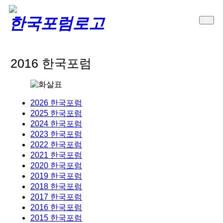
2016 한국포럼
2026 한국포럼
2025 한국포럼
2024 한국포럼
2023 한국포럼
2022 한국포럼
2021 한국포럼
2020 한국포럼
2019 한국포럼
2018 한국포럼
2017 한국포럼
2016 한국포럼
2015 한국포럼