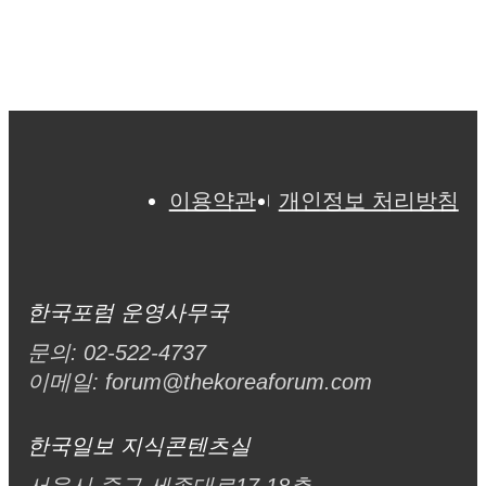
장관
바꿔야
이용약관
개인정보 처리방침
한국포럼 운영사무국
문의: 02-522-4737
이메일: forum@thekoreaforum.com
한국일보 지식콘텐츠실
서울시 중구 세종대로17 18층